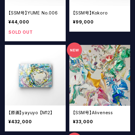
【SSM号】YUME No.006
【SSM号】Kokoro
¥44,000
¥99,000
SOLD OUT
【原画】yayuyo 【M12】
【SSM号】Aliveness
¥432,000
¥33,000