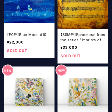
【F0号】Blue Moon #10
【SSM号】Ephemeral from
the series "Imprints of S
¥22,000
ound / 音の刻印" #4
¥33,000
SOLD OUT
SOLD OUT