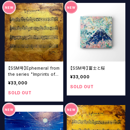
【SSM号】Ephemeral from
【SSM号】富士と桜
the series "Imprints of S
¥33,000
ound / 音の刻印" #5
¥33,000
SOLD OUT
SOLD OUT